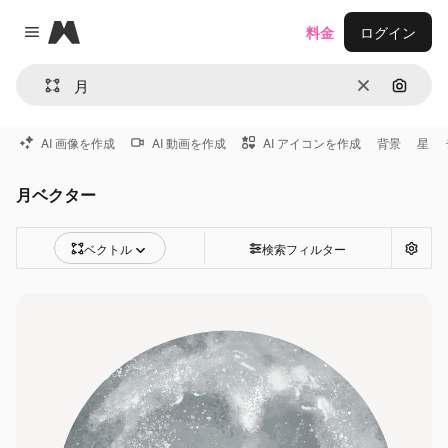
Magnific
料金
ログイン
Close menu
消去
画像で
AI 画像を作成
AI 動画を作成
AI アイコンを作成
背景
星
月ベクター
ベクトル
検索フィルター