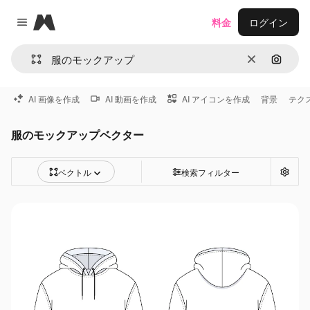
Magnific
料金
ログイン
Close menu
消去
画像で
AI 画像を作成
AI 動画を作成
AI アイコンを作成
背景
テク
服のモックアップベクター
ベクトル
検索フィルター