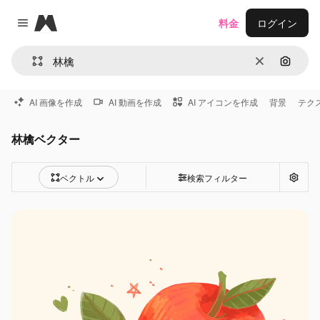
Magnific
料金
ログイン
Close menu
消去
画像で
AI 画像を作成
AI 動画を作成
AI アイコンを作成
背景
テク
林檎ベクター
ベクトル
検索フィルター