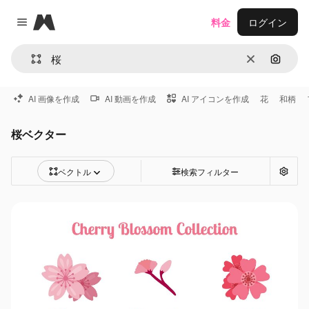
Magnific
料金
ログイン
Close menu
消去
画像で
AI 画像を作成
AI 動画を作成
AI アイコンを作成
花
和柄
桜ベクター
ベクトル
検索フィルター