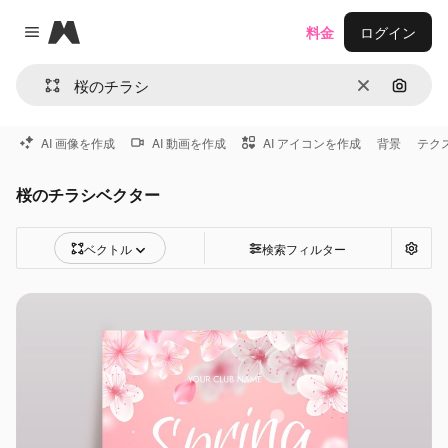
Magnific
料金
ログイン
Close menu
消去
画像で
AI 画像を作成
AI 動画を作成
AI アイコンを作成
背景
テク
桜のチラシベクター
ベクトル
検索フィルター