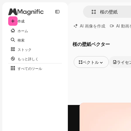
作成
AI 画像を作成
AI 動
ホーム
検索
桜の壁紙ベクター
ストック
もっと詳しく
ベクトル
ライセ
すべてのツール
全ての画像
ベクトル
イラスト
写真
PSD
テンプレート
モックアップ
動画
映像素材
モーショングラフィックス
動画テンプレート
アイコン
3D モデル