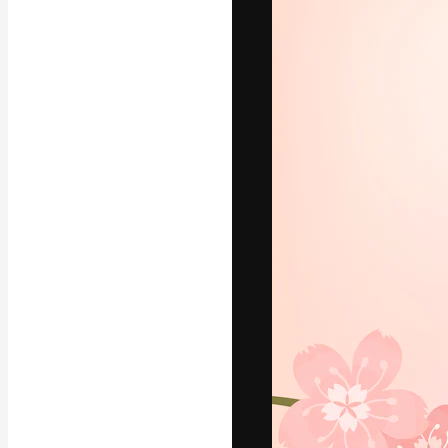
フォント
最高のクリエイ
ットフォーム。
店、スタジオを
います。
日本語
Copyright © 2010-