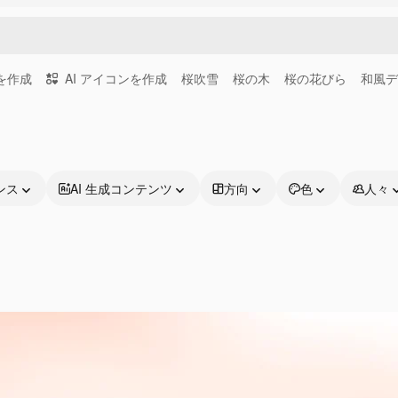
画を作成
AI アイコンを作成
桜吹雪
桜の木
桜の花びら
和風デ
ンス
AI 生成コンテンツ
方向
色
人々