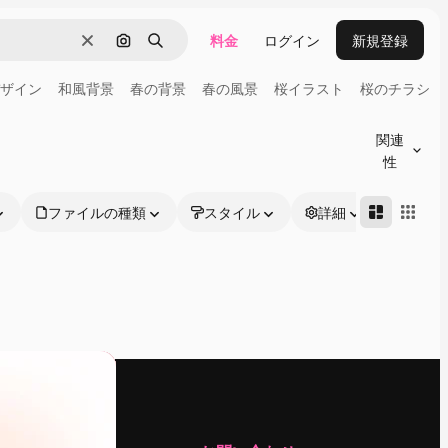
料金
ログイン
新規登録
消去
画像で検索
検索
ザイン
和風背景
春の背景
春の風景
桜イラスト
桜のチラシ
関連
性
ファイルの種類
スタイル
詳細