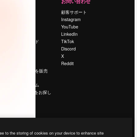
運営
お問い合わせ
料金
顧客サポート
会社概要
Instagram
Reviews
YouTube
採用情報
LinkedIn
検索トレンド
TikTok
ブログ
Discord
イベント
X
Slidesgo
Reddit
コンテンツを販売
する
プレスルーム
magnific.aiをお探し
ですか？
ee to the storing of cookies on your device to enhance site