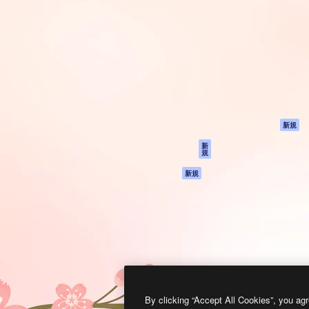
製品
はじめに
ティブ制作を導くためのプラ
Spaces
Academy
クリエイター、企業、代理
AI アシスタント
ドキュメント
含む100万人以上が利用して
AI 画像生成ツール
サポート
AI 動画生成ツール
利用規約
AI 音声合成ツール
プライバシーポリ
シー
ストックコンテン
ツ
オリジナル
新規
Claude/ChatGPT
クッキーポリシー
新
規
向けMCP
トラストセンター
エージェント
アフィリエイト
新規
API
法人向け
モバイルアプリ
すべてのMagnificツ
ール
2026
Freepik Company S.L.U.
無断複写・転載を禁じます
.
By clicking “Accept All Cookies”, you agr