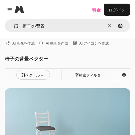
Magnific
料金
ログイン
Close menu
消去
画像で
AI 画像を作成
AI 動画を作成
AI アイコンを作成
椅子の背景ベクター
ベクトル
検索フィルター