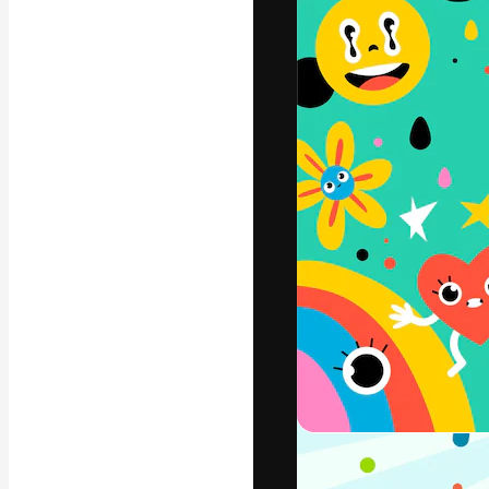
フォント
最高のクリエイ
ットフォーム。
店、スタジオを
います。
日本語
Copyright © 2010-