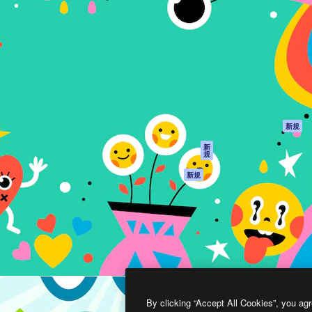
製品
はじめに
ティブ制作を導くためのプラ
Spaces
Academy
クリエイター、企業、代理
AI アシスタント
ドキュメント
含む100万人以上が利用して
AI 画像生成ツール
サポート
AI 動画生成ツール
利用規約
AI 音声合成ツール
プライバシーポリ
シー
ストックコンテン
ツ
オリジナル
新規
Claude/ChatGPT
クッキーポリシー
新
規
向けMCP
トラストセンター
エージェント
アフィリエイト
新規
API
法人向け
モバイルアプリ
すべてのMagnificツ
ール
2026
Freepik Company S.L.U.
無断複写・転載を禁じます
.
By clicking “Accept All Cookies”, you agr