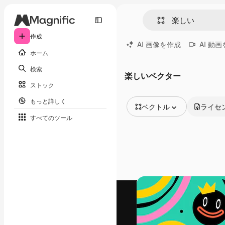
作成
AI 画像を作成
AI 動
ホーム
検索
楽しいベクター
ストック
もっと詳しく
ベクトル
ライセ
すべてのツール
全ての画像
ベクトル
イラスト
写真
PSD
テンプレート
モックアップ
動画
映像素材
モーショングラフィックス
動画テンプレート
アイコン
3D モデル