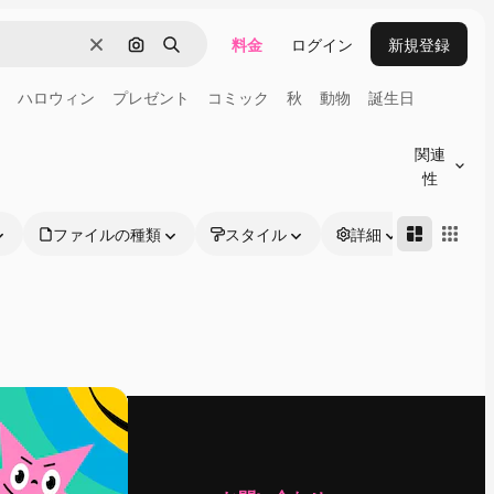
料金
ログイン
新規登録
消去
画像で検索
検索
ハロウィン
プレゼント
コミック
秋
動物
誕生日
関連
性
ファイルの種類
スタイル
詳細