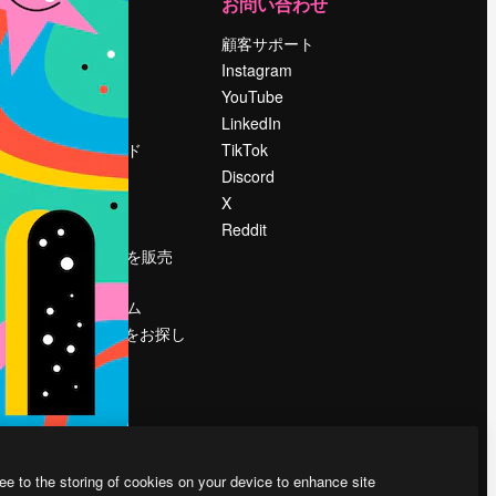
運営
お問い合わせ
料金
顧客サポート
会社概要
Instagram
Reviews
YouTube
採用情報
LinkedIn
検索トレンド
TikTok
ブログ
Discord
イベント
X
Slidesgo
Reddit
コンテンツを販売
する
プレスルーム
magnific.aiをお探し
ですか？
ee to the storing of cookies on your device to enhance site