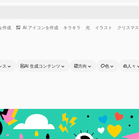
画を作成
AI アイコンを作成
キラキラ
光
イラスト
クリスマス
ンス
AI 生成コンテンツ
方向
色
人々