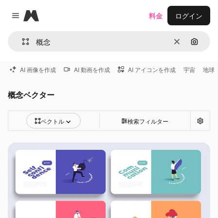
Magnific
料金
ログイン
Close menu
消去
画像で
AI 画像を作成
AI 動画を作成
AI アイコンを作成
宇宙
地球
概念ベクター
ベクトル
検索フィルター