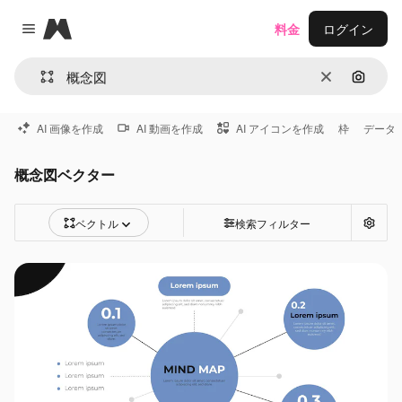
Magnific
料金
ログイン
Close menu
消去
画像で
AI 画像を作成
AI 動画を作成
AI アイコンを作成
枠
データ
概念図ベクター
ベクトル
検索フィルター