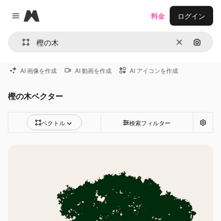
Magnific
料金
ログイン
Close menu
消去
画像で
AI 画像を作成
AI 動画を作成
AI アイコンを作成
樫の木ベクター
ベクトル
検索フィルター