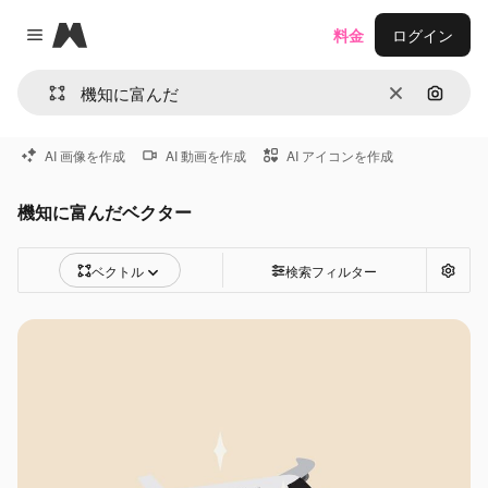
Magnific
料金
ログイン
Close menu
消去
画像で
AI 画像を作成
AI 動画を作成
AI アイコンを作成
機知に富んだベクター
ベクトル
検索フィルター