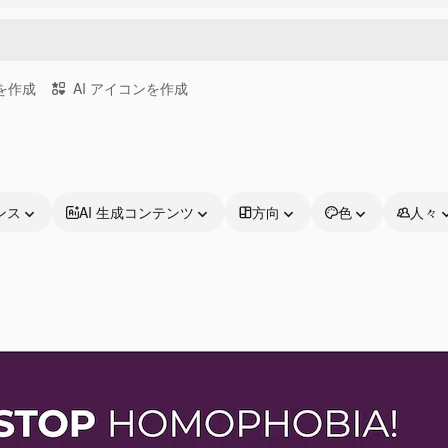
画を作成
AI アイコンを作成
ンス
AI 生成コンテンツ
方向
色
人々