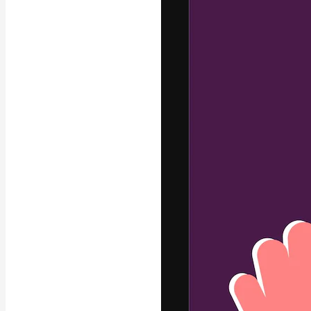
フォント
最高のクリエイ
ットフォーム。
店、スタジオを
います。
日本語
Copyright © 2010-