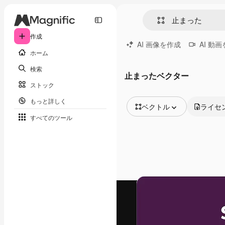
作成
AI 画像を作成
AI 動
ホーム
検索
止まったベクター
ストック
もっと詳しく
ベクトル
ライセ
すべてのツール
全ての画像
ベクトル
イラスト
写真
PSD
テンプレート
モックアップ
動画
映像素材
モーショングラフィックス
動画テンプレート
アイコン
3D モデル