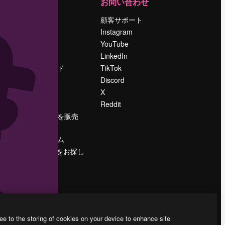
運営
お問い合わせ
料金
顧客サポート
会社概要
Instagram
Reviews
YouTube
採用情報
LinkedIn
検索トレンド
TikTok
ブログ
Discord
イベント
X
Slidesgo
Reddit
コンテンツを販売
する
プレスルーム
magnific.aiをお探し
ですか？
ee to the storing of cookies on your device to enhance site