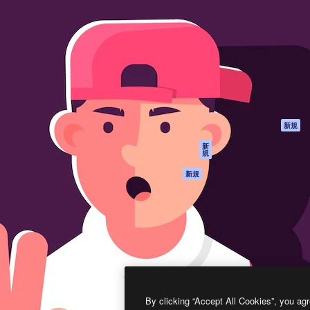
製品
はじめに
ティブ制作を導くためのプラ
Spaces
Academy
クリエイター、企業、代理
AI アシスタント
ドキュメント
含む100万人以上が利用して
AI 画像生成ツール
サポート
AI 動画生成ツール
利用規約
AI 音声合成ツール
プライバシーポリ
シー
ストックコンテン
ツ
オリジナル
新規
Claude/ChatGPT
クッキーポリシー
新
規
向けMCP
トラストセンター
エージェント
アフィリエイト
新規
API
法人向け
モバイルアプリ
すべてのMagnificツ
ール
2026
Freepik Company S.L.U.
無断複写・転載を禁じます
.
By clicking “Accept All Cookies”, you agr