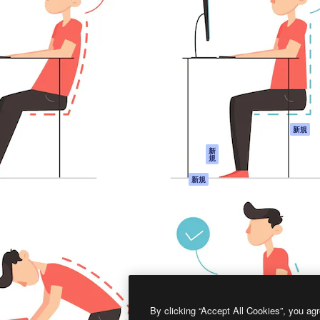
製品
はじめに
ティブ制作を導くためのプラ
Spaces
Academy
クリエイター、企業、代理
AI アシスタント
ドキュメント
含む100万人以上が利用して
AI 画像生成ツール
サポート
AI 動画生成ツール
利用規約
AI 音声合成ツール
プライバシーポリ
シー
ストックコンテン
ツ
オリジナル
新規
Claude/ChatGPT
クッキーポリシー
新
規
向けMCP
トラストセンター
エージェント
アフィリエイト
新規
API
法人向け
モバイルアプリ
すべてのMagnificツ
ール
2026
Freepik Company S.L.U.
無断複写・転載を禁じます
.
By clicking “Accept All Cookies”, you agr