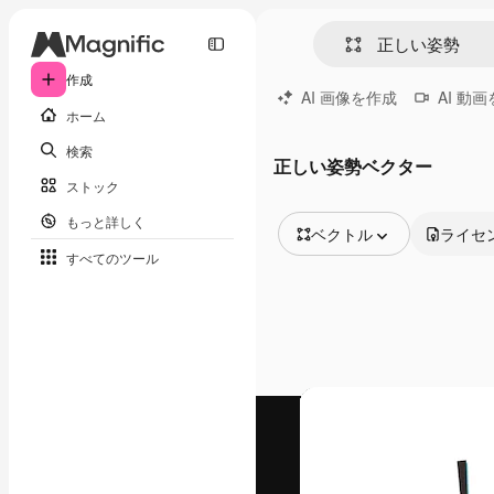
作成
AI 画像を作成
AI 動
ホーム
検索
正しい姿勢ベクター
ストック
もっと詳しく
ベクトル
ライセ
すべてのツール
全ての画像
ベクトル
イラスト
写真
PSD
テンプレート
モックアップ
動画
映像素材
モーショングラフィックス
動画テンプレート
アイコン
3D モデル