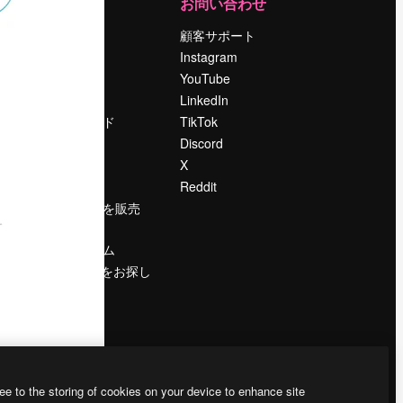
運営
お問い合わせ
料金
顧客サポート
会社概要
Instagram
Reviews
YouTube
採用情報
LinkedIn
検索トレンド
TikTok
ブログ
Discord
イベント
X
Slidesgo
Reddit
コンテンツを販売
する
プレスルーム
magnific.aiをお探し
ですか？
ee to the storing of cookies on your device to enhance site