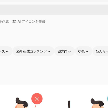
画を作成
AI アイコンを作成
ンス
AI 生成コンテンツ
方向
色
人々