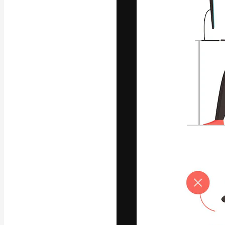
フォント
最高のクリエイ
ットフォーム。
店、スタジオを
います。
日本語
Copyright © 2010-