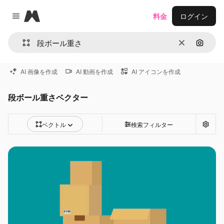
Magnific
料金
ログイン
Close menu
消去
画像で
AI 画像を作成
AI 動画を作成
AI アイコンを作成
段ボール重さベクター
ベクトル
検索フィルター