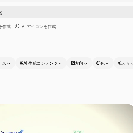
画を作成
AI アイコンを作成
ンス
AI 生成コンテンツ
方向
色
人々