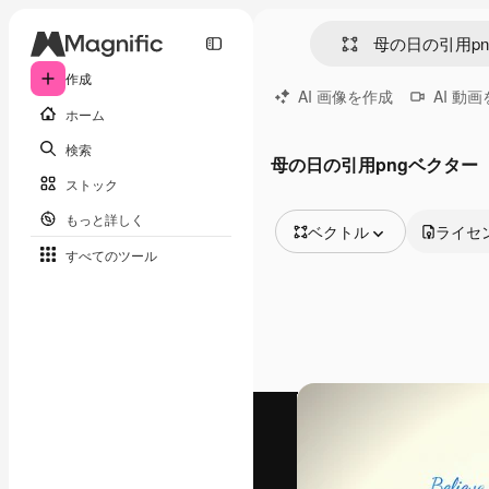
作成
AI 画像を作成
AI 動
ホーム
検索
母の日の引用pngベクター
ストック
もっと詳しく
ベクトル
ライセ
すべてのツール
全ての画像
ベクトル
イラスト
写真
PSD
テンプレート
モックアップ
動画
映像素材
モーショングラフィックス
動画テンプレート
アイコン
3D モデル