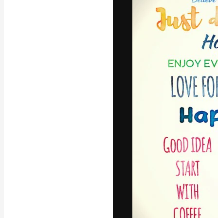
フォント
最高のクリエイ
ットフォーム。
店、スタジオを
います。
日本語
Copyright © 2010-