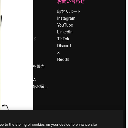
運営
お問い合わせ
料金
顧客サポート
会社概要
Instagram
Reviews
YouTube
採用情報
LinkedIn
検索トレンド
TikTok
ブログ
Discord
イベント
X
Slidesgo
Reddit
コンテンツを販売
する
プレスルーム
magnific.aiをお探し
ですか？
ee to the storing of cookies on your device to enhance site