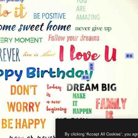
製品
はじめに
ティブ制作を導くためのプラ
Spaces
Academy
クリエイター、企業、代理
AI アシスタント
ドキュメント
含む100万人以上が利用して
AI 画像生成ツール
サポート
AI 動画生成ツール
利用規約
AI 音声合成ツール
プライバシーポリ
シー
ストックコンテン
ツ
オリジナル
新規
Claude/ChatGPT
クッキーポリシー
新
規
向けMCP
トラストセンター
エージェント
アフィリエイト
新規
API
法人向け
モバイルアプリ
すべてのMagnificツ
ール
2026
Freepik Company S.L.U.
無断複写・転載を禁じます
.
By clicking “Accept All Cookies”, you agr