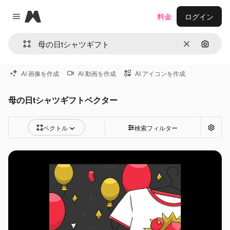
Magnific
料金
ログイン
Close menu
消去
画像で
AI 画像を作成
AI 動画を作成
AI アイコンを作成
母の日tシャツギフトベクター
ベクトル
検索フィルター