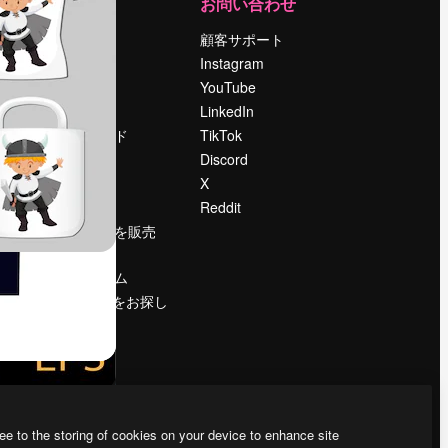
運営
お問い合わせ
料金
顧客サポート
会社概要
Instagram
Reviews
YouTube
採用情報
LinkedIn
検索トレンド
TikTok
ブログ
Discord
イベント
X
Slidesgo
Reddit
コンテンツを販売
する
プレスルーム
magnific.aiをお探し
ですか？
ee to the storing of cookies on your device to enhance site