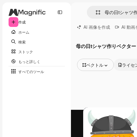
作成
AI 画像を作成
AI 動
ホーム
検索
母の日tシャツ作りベクター
ストック
もっと詳しく
ベクトル
ライセ
すべてのツール
全ての画像
ベクトル
イラスト
写真
PSD
テンプレート
モックアップ
動画
映像素材
モーショングラフィックス
動画テンプレート
アイコン
3D モデル