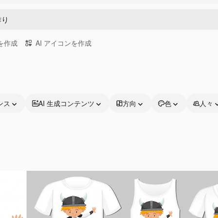
画を作成
AI アイコンを作成
ンス
AI 生成コンテンツ
方向
色
人々