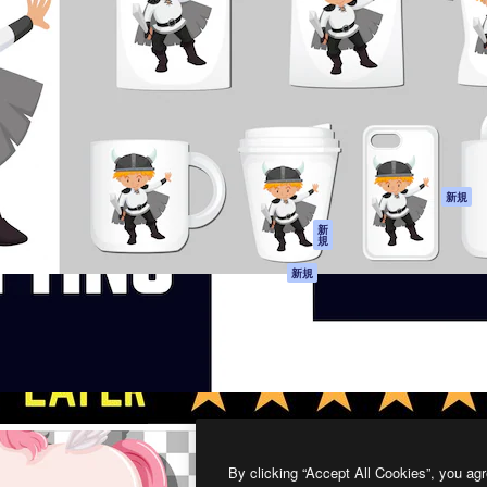
製品
はじめに
ティブ制作を導くためのプラ
Spaces
Academy
クリエイター、企業、代理
AI アシスタント
ドキュメント
含む100万人以上が利用して
AI 画像生成ツール
サポート
AI 動画生成ツール
利用規約
AI 音声合成ツール
プライバシーポリ
シー
ストックコンテン
ツ
オリジナル
新規
Claude/ChatGPT
クッキーポリシー
新
規
向けMCP
トラストセンター
エージェント
アフィリエイト
新規
API
法人向け
モバイルアプリ
すべてのMagnificツ
ール
2026
Freepik Company S.L.U.
無断複写・転載を禁じます
.
By clicking “Accept All Cookies”, you agr