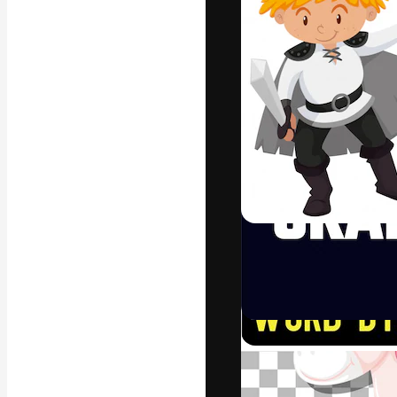
フォント
最高のクリエイ
ットフォーム。
店、スタジオを
います。
日本語
Copyright © 2010-