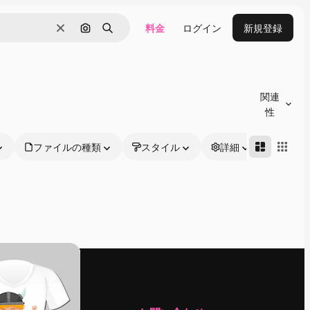
料金
ログイン
新規登録
消去
画像で検索
検索
関連
性
ファイルの種類
スタイル
詳細