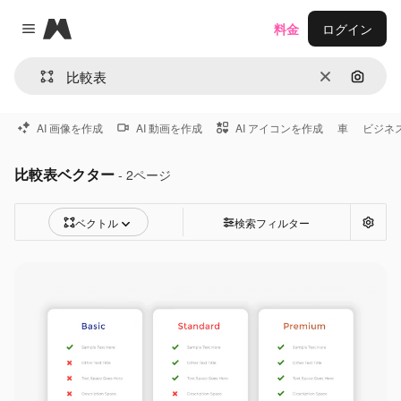
Magnific
料金
ログイン
Close menu
消去
画像で
AI 画像を作成
AI 動画を作成
AI アイコンを作成
車
ビジネ
比較表ベクター
- 2ページ
ベクトル
検索フィルター