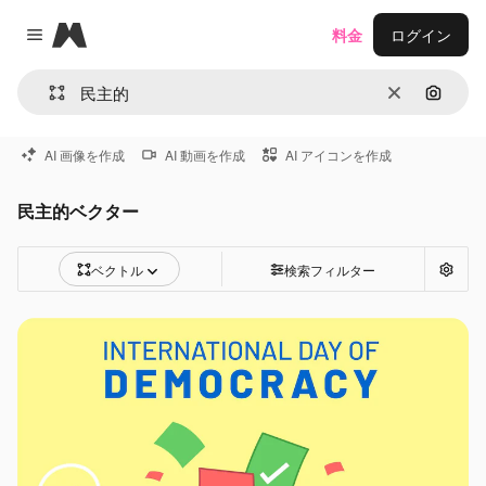
Magnific
料金
ログイン
Close menu
消去
画像で
AI 画像を作成
AI 動画を作成
AI アイコンを作成
民主的ベクター
ベクトル
検索フィルター