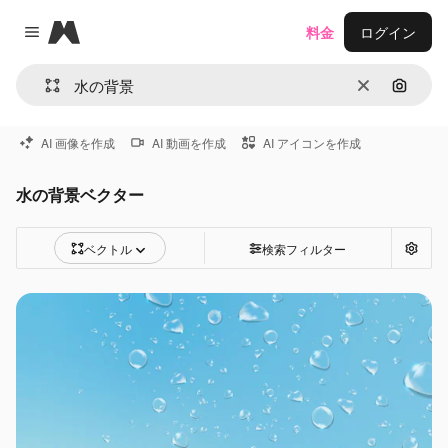
Magnific
料金
ログイン
Close menu
消去
画像で
AI 画像を作成
AI 動画を作成
AI アイコンを作成
水の背景ベクター
ベクトル
検索フィルター