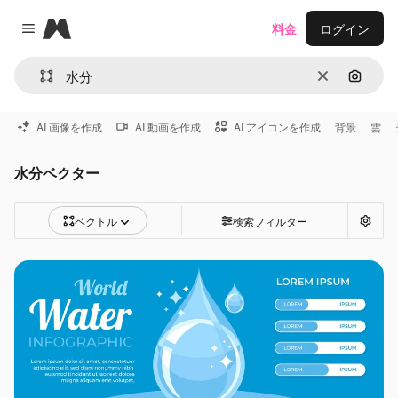
Magnific
料金
ログイン
Close menu
消去
画像で
AI 画像を作成
AI 動画を作成
AI アイコンを作成
背景
雲
水分ベクター
ベクトル
検索フィルター