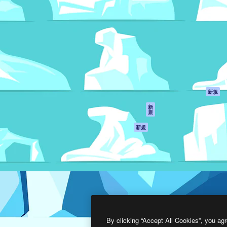
製品
はじめに
ティブ制作を導くためのプラ
Spaces
Academy
クリエイター、企業、代理
AI アシスタント
ドキュメント
含む100万人以上が利用して
AI 画像生成ツール
サポート
AI 動画生成ツール
利用規約
AI 音声合成ツール
プライバシーポリ
シー
ストックコンテン
ツ
オリジナル
新規
Claude/ChatGPT
クッキーポリシー
新
規
向けMCP
トラストセンター
エージェント
アフィリエイト
新規
API
法人向け
モバイルアプリ
すべてのMagnificツ
ール
2026
Freepik Company S.L.U.
無断複写・転載を禁じます
.
By clicking “Accept All Cookies”, you agr