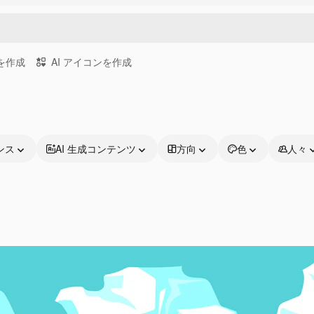
画を作成
AI アイコンを作成
ンス
AI 生成コンテンツ
方向
色
人々