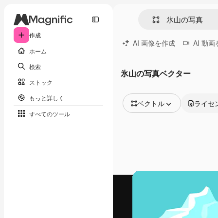
作成
AI 画像を作成
AI 動
ホーム
検索
氷山の写真ベクター
ストック
もっと詳しく
ベクトル
ライセ
すべてのツール
全ての画像
ベクトル
イラスト
写真
PSD
テンプレート
モックアップ
動画
映像素材
モーショングラフィックス
動画テンプレート
アイコン
3D モデル