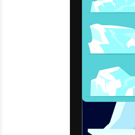
フォント
最高のクリエイ
ットフォーム。
店、スタジオを
います。
日本語
Copyright © 2010-