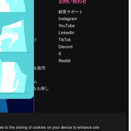
運営
お問い合わせ
料金
顧客サポート
会社概要
Instagram
Reviews
YouTube
採用情報
LinkedIn
検索トレンド
TikTok
ブログ
Discord
イベント
X
Slidesgo
Reddit
コンテンツを販売
する
プレスルーム
magnific.aiをお探し
ですか？
ee to the storing of cookies on your device to enhance site