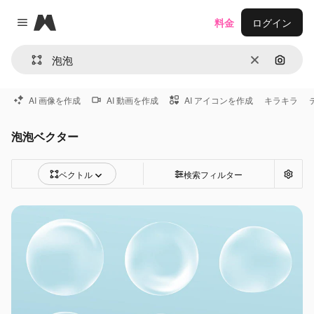
Magnific
料金
ログイン
Close menu
消去
画像で
AI 画像を作成
AI 動画を作成
AI アイコンを作成
キラキラ
泡泡ベクター
ベクトル
検索フィルター