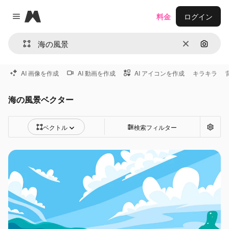
Magnific
料金
ログイン
Close menu
消去
画像で
AI 画像を作成
AI 動画を作成
AI アイコンを作成
キラキラ
海の風景ベクター
ベクトル
検索フィルター