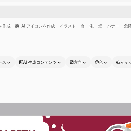
画を作成
AI アイコンを作成
イラスト
炎
泡
煙
バナー
危
ンス
AI 生成コンテンツ
方向
色
人々