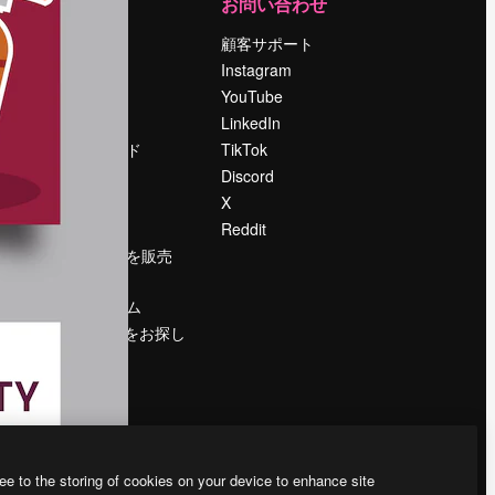
運営
お問い合わせ
料金
顧客サポート
会社概要
Instagram
Reviews
YouTube
採用情報
LinkedIn
検索トレンド
TikTok
ブログ
Discord
イベント
X
Slidesgo
Reddit
コンテンツを販売
する
プレスルーム
magnific.aiをお探し
ですか？
ee to the storing of cookies on your device to enhance site