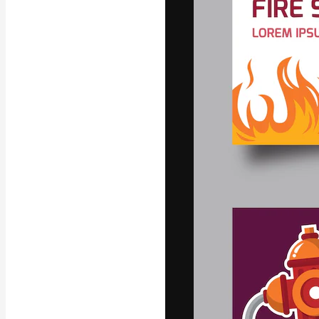
フォント
最高のクリエイ
ットフォーム。
店、スタジオを
います。
日本語
Copyright © 2010-