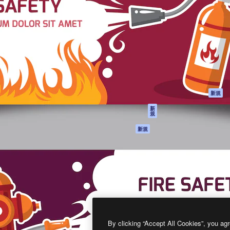
製品
はじめに
ティブ制作を導くためのプラ
Spaces
Academy
クリエイター、企業、代理
AI アシスタント
ドキュメント
含む100万人以上が利用して
AI 画像生成ツール
サポート
AI 動画生成ツール
利用規約
AI 音声合成ツール
プライバシーポリ
シー
ストックコンテン
ツ
オリジナル
新規
Claude/ChatGPT
クッキーポリシー
新
規
向けMCP
トラストセンター
エージェント
アフィリエイト
新規
API
法人向け
モバイルアプリ
すべてのMagnificツ
ール
2026
Freepik Company S.L.U.
無断複写・転載を禁じます
.
By clicking “Accept All Cookies”, you agr