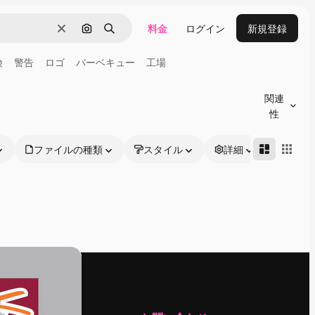
料金
ログイン
新規登録
消去
画像で検索
検索
険
警告
ロゴ
バーベキュー
工場
関連
性
ファイルの種類
スタイル
詳細