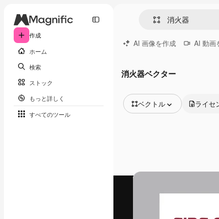
作成
AI 画像を作成
AI 動
ホーム
検索
消火器ベクター
ストック
もっと詳しく
ベクトル
ライセ
すべてのツール
全ての画像
ベクトル
イラスト
写真
PSD
テンプレート
モックアップ
動画
映像素材
モーショングラフィックス
動画テンプレート
アイコン
3D モデル