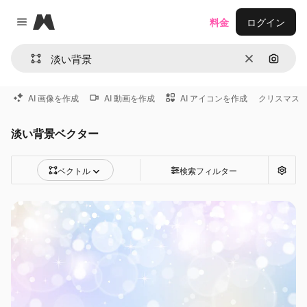
Magnific
料金
ログイン
Close menu
消去
画像で
AI 画像を作成
AI 動画を作成
AI アイコンを作成
クリスマス
淡い背景ベクター
ベクトル
検索フィルター