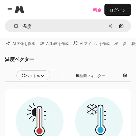
Magnific
料金
ログイン
Close menu
消去
画像で
AI 画像を作成
AI 動画を作成
AI アイコンを作成
桜
炎
花
温度ベクター
ベクトル
検索フィルター