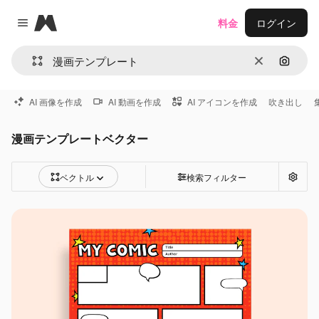
Magnific
料金
ログイン
Close menu
消去
画像で
AI 画像を作成
AI 動画を作成
AI アイコンを作成
吹き出し
漫画テンプレートベクター
ベクトル
検索フィルター