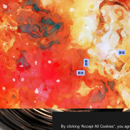
製品
はじめに
ティブ制作を導くためのプラ
Spaces
Academy
クリエイター、企業、代理
AI アシスタント
ドキュメント
含む100万人以上が利用して
AI 画像生成ツール
サポート
AI 動画生成ツール
利用規約
AI 音声合成ツール
プライバシーポリ
シー
ストックコンテン
ツ
オリジナル
新規
Claude/ChatGPT
クッキーポリシー
新
規
向けMCP
トラストセンター
エージェント
アフィリエイト
新規
API
法人向け
モバイルアプリ
すべてのMagnificツ
ール
2026
Freepik Company S.L.U.
無断複写・転載を禁じます
.
By clicking “Accept All Cookies”, you agr