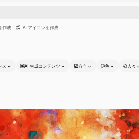
画を作成
AI アイコンを作成
ンス
AI 生成コンテンツ
方向
色
人々