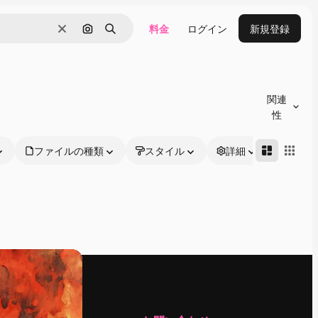
料金
ログイン
新規登録
消去
画像で検索
検索
関連
性
ファイルの種類
スタイル
詳細