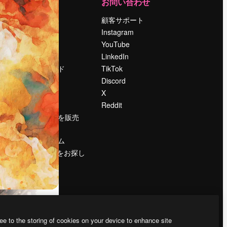
運営
お問い合わせ
料金
顧客サポート
会社概要
Instagram
Reviews
YouTube
採用情報
LinkedIn
検索トレンド
TikTok
ブログ
Discord
イベント
X
Slidesgo
Reddit
コンテンツを販売
する
プレスルーム
magnific.aiをお探し
ですか？
ee to the storing of cookies on your device to enhance site