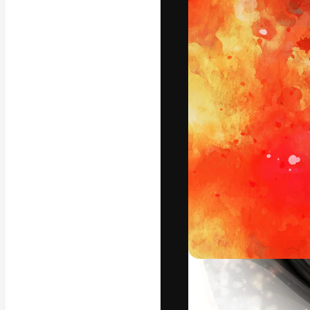
フォント
最高のクリエイ
ットフォーム。
店、スタジオを
います。
日本語
Copyright © 2010-