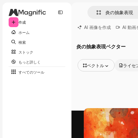
作成
AI 画像を作成
AI 動
ホーム
検索
炎の抽象表現ベクター
ストック
もっと詳しく
ベクトル
ライセ
すべてのツール
全ての画像
ベクトル
イラスト
写真
PSD
テンプレート
モックアップ
動画
映像素材
モーショングラフィックス
動画テンプレート
アイコン
3D モデル