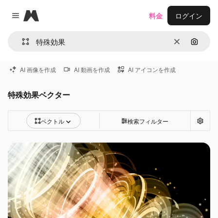
Magnific
料金
ログイン
Close menu
消去
画像で
AI 画像を作成
AI 動画を作成
AI アイコンを作成
特殊効果ベクター
ベクトル
検索フィルター