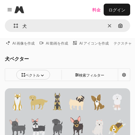
Magnific
料金
ログイン
Close menu
消去
画像で
AI 画像を作成
AI 動画を作成
AI アイコンを作成
テクスチャ
犬ベクター
ベクトル
検索フィルター