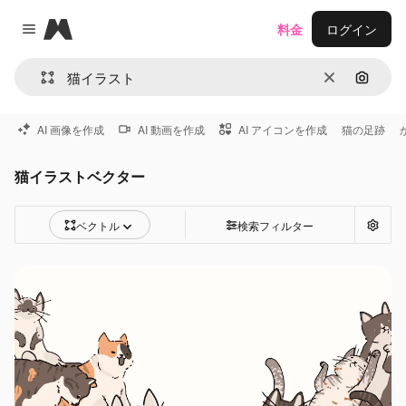
Magnific
料金
ログイン
Close menu
消去
画像で
AI 画像を作成
AI 動画を作成
AI アイコンを作成
猫の足跡
猫イラストベクター
ベクトル
検索フィルター