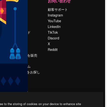
運営
お問い合わせ
料金
顧客サポート
会社概要
Instagram
Reviews
YouTube
採用情報
LinkedIn
検索トレンド
TikTok
ブログ
Discord
イベント
X
Slidesgo
Reddit
コンテンツを販売
する
プレスルーム
magnific.aiをお探し
ですか？
ee to the storing of cookies on your device to enhance site