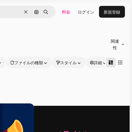
料金
ログイン
新規登録
消去
画像で検索
検索
関連
性
ファイルの種類
スタイル
詳細