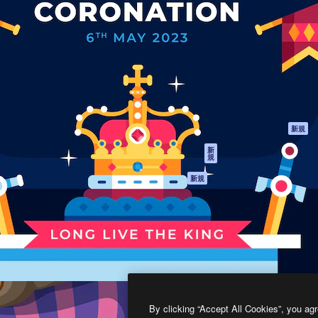
製品
はじめに
ティブ制作を導くためのプラ
Spaces
Academy
クリエイター、企業、代理
AI アシスタント
ドキュメント
含む100万人以上が利用して
AI 画像生成ツール
サポート
AI 動画生成ツール
利用規約
AI 音声合成ツール
プライバシーポリ
シー
ストックコンテン
ツ
オリジナル
新規
Claude/ChatGPT
クッキーポリシー
新
規
向けMCP
トラストセンター
エージェント
アフィリエイト
新規
API
法人向け
モバイルアプリ
すべてのMagnificツ
ール
2026
Freepik Company S.L.U.
無断複写・転載を禁じます
.
By clicking “Accept All Cookies”, you agr