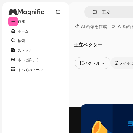
作成
AI 画像を作成
AI 動
ホーム
検索
王立ベクター
ストック
もっと詳しく
ベクトル
ライセ
すべてのツール
全ての画像
ベクトル
イラスト
写真
PSD
テンプレート
モックアップ
動画
映像素材
モーショングラフィックス
動画テンプレート
アイコン
3D モデル