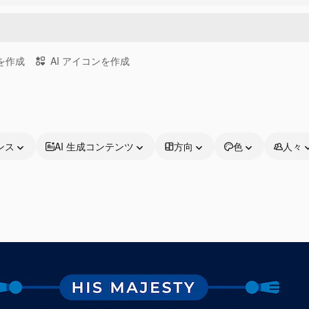
画を作成
AI アイコンを作成
ンス
AI 生成コンテンツ
方向
色
人々