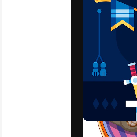
フォント
最高のクリエイ
ットフォーム。
店、スタジオを
います。
日本語
Copyright © 2010-