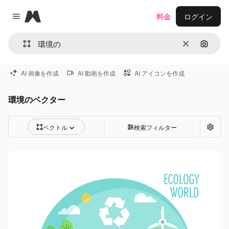
Magnific
料金
ログイン
Close menu
消去
画像で
AI 画像を作成
AI 動画を作成
AI アイコンを作成
環境のベクター
ベクトル
検索フィルター