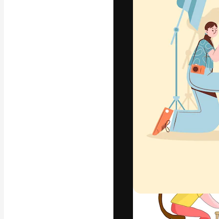
フォント
最高のクリエイ
ットフォーム。
店、スタジオを
います。
日本語
Copyright © 2010-