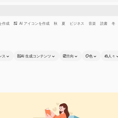
画を作成
AI アイコンを作成
秋
夏
ビジネス
音楽
読書
冬
ンス
AI 生成コンテンツ
方向
色
人々