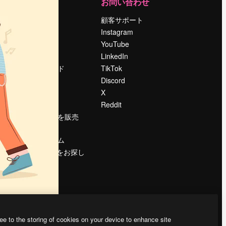
運営
お問い合わせ
料金
顧客サポート
会社概要
Instagram
Reviews
YouTube
採用情報
LinkedIn
検索トレンド
TikTok
ブログ
Discord
イベント
X
Slidesgo
Reddit
コンテンツを販売
する
プレスルーム
magnific.aiをお探し
ですか？
ee to the storing of cookies on your device to enhance site