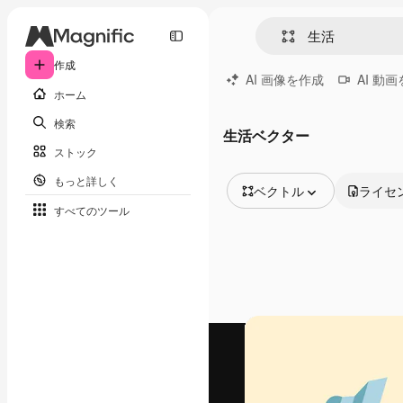
作成
AI 画像を作成
AI 動
ホーム
検索
生活ベクター
ストック
もっと詳しく
ベクトル
ライセ
すべてのツール
全ての画像
ベクトル
イラスト
写真
PSD
テンプレート
モックアップ
動画
映像素材
モーショングラフィックス
動画テンプレート
アイコン
3D モデル