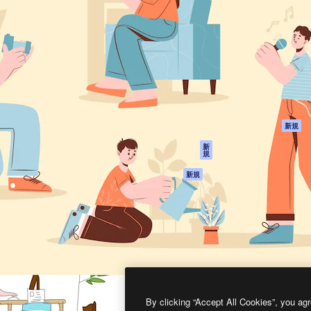
製品
はじめに
ティブ制作を導くためのプラ
Spaces
Academy
クリエイター、企業、代理
AI アシスタント
ドキュメント
含む100万人以上が利用して
AI 画像生成ツール
サポート
AI 動画生成ツール
利用規約
AI 音声合成ツール
プライバシーポリ
シー
ストックコンテン
ツ
オリジナル
新規
Claude/ChatGPT
クッキーポリシー
新
規
向けMCP
トラストセンター
エージェント
アフィリエイト
新規
API
法人向け
モバイルアプリ
すべてのMagnificツ
ール
2026
Freepik Company S.L.U.
無断複写・転載を禁じます
.
By clicking “Accept All Cookies”, you agr