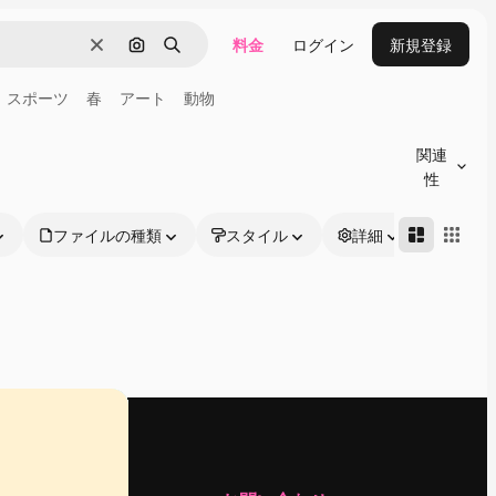
料金
ログイン
新規登録
消去
画像で検索
検索
スポーツ
春
アート
動物
関連
性
ファイルの種類
スタイル
詳細