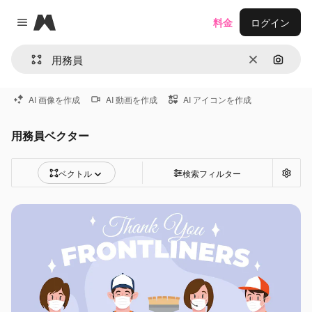
Magnific
料金
ログイン
Close menu
消去
画像で
AI 画像を作成
AI 動画を作成
AI アイコンを作成
用務員ベクター
ベクトル
検索フィルター