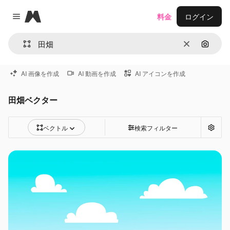
Magnific
料金
ログイン
Close menu
消去
画像で
AI 画像を作成
AI 動画を作成
AI アイコンを作成
田畑ベクター
ベクトル
検索フィルター