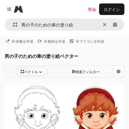
Magnific
料金
ログイン
Close menu
消去
画像で
AI 画像を作成
AI 動画を作成
AI アイコンを作成
男の子のための車の塗り絵ベクター
ベクトル
検索フィルター