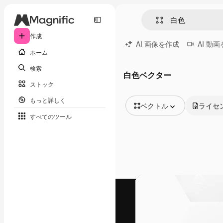
作成
AI 画像を作成
AI 動
ホーム
検索
白色ベクター
ストック
もっと詳しく
ベクトル
ライセ
すべてのツール
全ての画像
ベクトル
イラスト
写真
PSD
テンプレート
モックアップ
動画
映像素材
モーショングラフィックス
動画テンプレート
アイコン
3D モデル