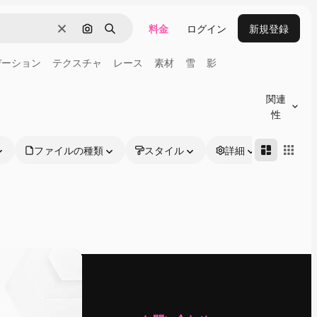
料金
ログイン
新規登録
消去
画像で検索
検索
デーション
テクスチャ
レース
素材
雪
影
関連
性
ファイルの種類
スタイル
詳細