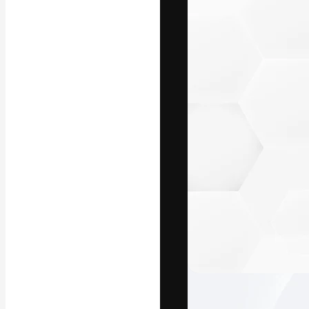
フォント
最高のクリエイ
ットフォーム。
店、スタジオを
います。
日本語
Copyright © 2010-