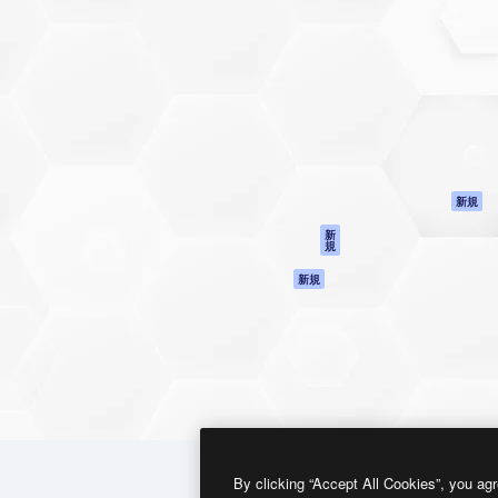
製品
はじめに
ティブ制作を導くためのプラ
Spaces
Academy
クリエイター、企業、代理
AI アシスタント
ドキュメント
含む100万人以上が利用して
AI 画像生成ツール
サポート
AI 動画生成ツール
利用規約
AI 音声合成ツール
プライバシーポリ
シー
ストックコンテン
ツ
オリジナル
新規
Claude/ChatGPT
クッキーポリシー
新
規
向けMCP
トラストセンター
エージェント
アフィリエイト
新規
API
法人向け
モバイルアプリ
すべてのMagnificツ
ール
2026
Freepik Company S.L.U.
無断複写・転載を禁じます
.
By clicking “Accept All Cookies”, you agr