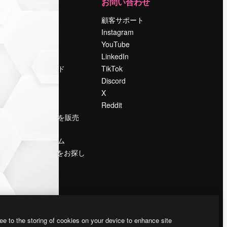
運営
お問い合わせ
料金
顧客サポート
会社概要
Instagram
Reviews
YouTube
採用情報
LinkedIn
検索トレンド
TikTok
ブログ
Discord
イベント
X
Slidesgo
Reddit
コンテンツを販売
する
プレスルーム
magnific.aiをお探し
ですか？
ee to the storing of cookies on your device to enhance site