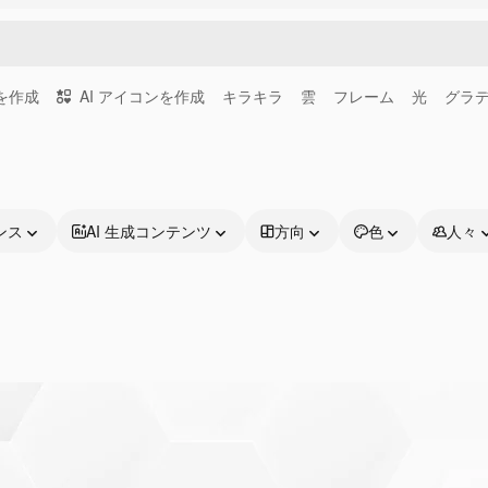
画を作成
AI アイコンを作成
キラキラ
雲
フレーム
光
グラ
ンス
AI 生成コンテンツ
方向
色
人々