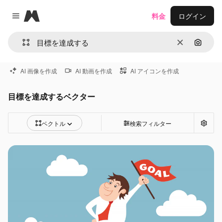
Magnific
料金
ログイン
Close menu
消去
画像で
AI 画像を作成
AI 動画を作成
AI アイコンを作成
目標を達成するベクター
ベクトル
検索フィルター