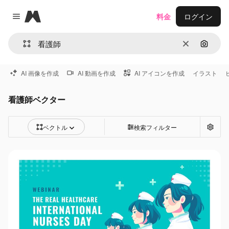
Magnific
料金
ログイン
Close menu
消去
画像で
AI 画像を作成
AI 動画を作成
AI アイコンを作成
イラスト
看護師ベクター
ベクトル
検索フィルター