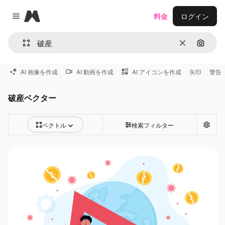
Magnific
料金
ログイン
Close menu
消去
画像で
AI 画像を作成
AI 動画を作成
AI アイコンを作成
矢印
警告
破産ベクター
ベクトル
検索フィルター