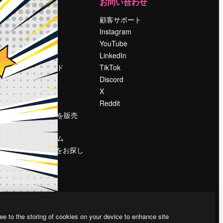
運営
お問い合わせ
料金
顧客サポート
会社概要
Instagram
Reviews
YouTube
採用情報
LinkedIn
検索トレンド
TikTok
ブログ
Discord
イベント
X
Slidesgo
Reddit
コンテンツを販売
する
プレスルーム
magnific.aiをお探し
ですか？
ee to the storing of cookies on your device to enhance site