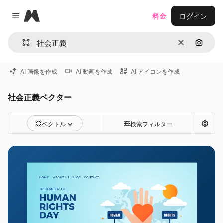
Magnific
料金
ログイン
Close menu
消去
画像で
AI 画像を作成
AI 動画を作成
AI アイコンを作成
社会正義ベクター
ベクトル
検索フィルター