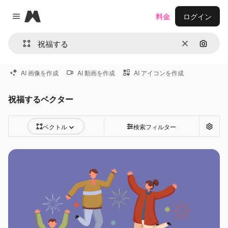
Magnific
料金
ログイン
Close menu
消去
画像で
AI 画像を作成
AI 動画を作成
AI アイコンを作成
祝福するベクター
ベクトル
検索フィルター