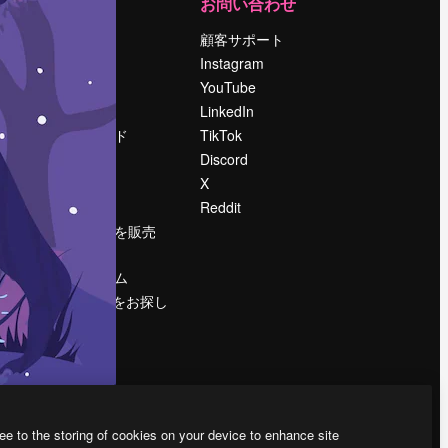
運営
お問い合わせ
料金
顧客サポート
会社概要
Instagram
Reviews
YouTube
採用情報
LinkedIn
検索トレンド
TikTok
ブログ
Discord
イベント
X
Slidesgo
Reddit
コンテンツを販売
する
プレスルーム
magnific.aiをお探し
ですか？
ee to the storing of cookies on your device to enhance site