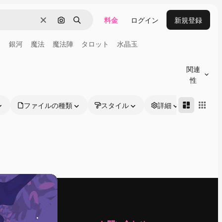
料金
ログイン
新規登録
消去
画像で検索
検索
ラ
銀河
魔法
魔法陣
タロット
水晶玉
関連
性
ファイルの種類
スタイル
詳細