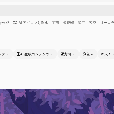
画を作成
AI アイコンを作成
宇宙
曼荼羅
星空
夜空
オーロ
ンス
AI 生成コンテンツ
方向
色
人々