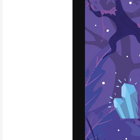
フォント
最高のクリエイ
ットフォーム。
店、スタジオを
います。
日本語
Copyright © 2010-