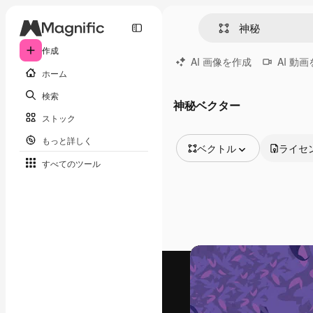
作成
AI 画像を作成
AI 動
ホーム
検索
神秘ベクター
ストック
もっと詳しく
ベクトル
ライセ
すべてのツール
全ての画像
ベクトル
イラスト
写真
PSD
テンプレート
モックアップ
動画
映像素材
モーショングラフィックス
動画テンプレート
アイコン
3D モデル