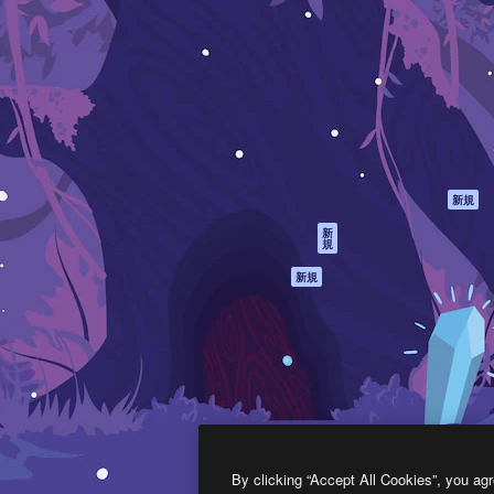
製品
はじめに
ティブ制作を導くためのプラ
Spaces
Academy
クリエイター、企業、代理
AI アシスタント
ドキュメント
含む100万人以上が利用して
AI 画像生成ツール
サポート
AI 動画生成ツール
利用規約
AI 音声合成ツール
プライバシーポリ
シー
ストックコンテン
ツ
オリジナル
新規
Claude/ChatGPT
クッキーポリシー
新
規
向けMCP
トラストセンター
エージェント
アフィリエイト
新規
API
法人向け
モバイルアプリ
すべてのMagnificツ
ール
2026
Freepik Company S.L.U.
無断複写・転載を禁じます
.
By clicking “Accept All Cookies”, you agr