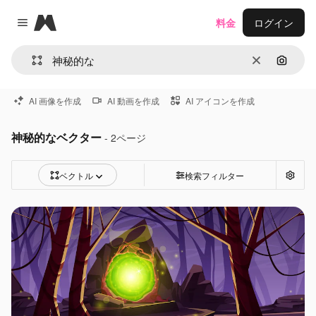
Magnific
料金
ログイン
Close menu
消去
画像で
AI 画像を作成
AI 動画を作成
AI アイコンを作成
神秘的なベクター
- 2ページ
ベクトル
検索フィルター