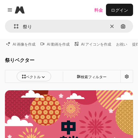
Magnific
料金
ログイン
Close menu
消去
画像で
AI 画像を作成
AI 動画を作成
AI アイコンを作成
お祝い
提
祭りベクター
ベクトル
検索フィルター