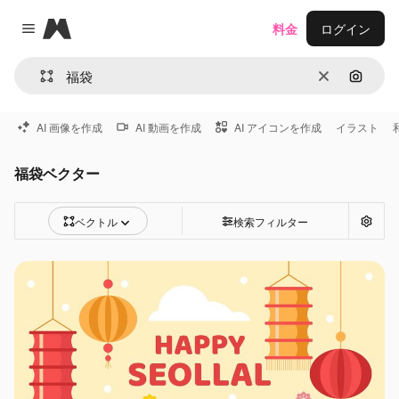
Magnific
料金
ログイン
Close menu
消去
画像で
AI 画像を作成
AI 動画を作成
AI アイコンを作成
イラスト
福袋ベクター
ベクトル
検索フィルター